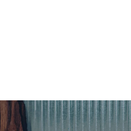
024 年 9 月 22 日推出期間限定餐
酒款與限定活動，用餐空間特別汲
瓶經典龜甲花紋與品牌色，染上專
夏日的繽紛與活力。此外，更將角
士忌入餅，打造完美東方匠心雙經
蛋黃酥禮盒」每盒六入，售價 899
日起於 TASTE by MMHG 官方網
開放預購；2024 年 8 月 5 日起
 inari 現代居酒屋現場限量販售。