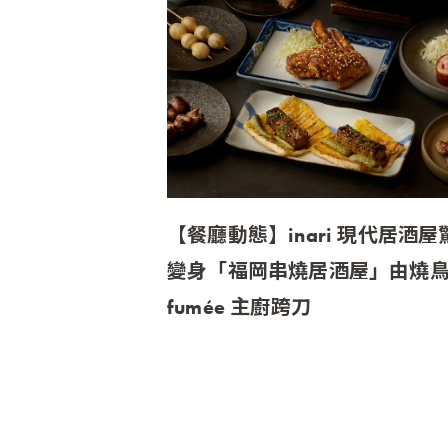
【餐廳動態】inari 現代居酒屋
變身「福岡串燒居酒屋」由燒
fumée 主廚跨刀
inari 現代居酒屋 x fumée 主廚笠春
岡魂 × 職人燒鳥 × 夢幻燒酎，11 
重現道地九州風情 即便在台北也
受日本九州居酒屋的輕鬆氛圍！ 