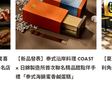
驚喜
【新品發表】泰式沿岸料理 COAST
【夏
鳥名店
x 日錦製造所首次聯名精品甜點伴手
利角
「i
禮「泰式海韻蜜香鹹蛋糕」
導品
介 福
MMHG 湘樂餐飲集團旗下台北首家泰
合兩
月起
式沿岸料理餐廳「COAST」與台中精品
注入
能感
糕點伴手禮品牌《日錦製造所》，推出
的夏
…
節慶新品「泰式海韻蜜香鹹蛋糕 Khua