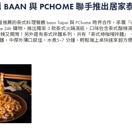
BAAN 與 PCHOME 聯手推出居
餐盤推薦的泰式料理餐廳
baan Taipei
與
PChome
跨界合作，承襲「b
ome 24h 購物，推出獨家 3 款泰式火鍋湯底，口味包含泰式酸
酸辣又開胃！另外還有
泰式拌麵
系列，共有「泰式綠咖哩拌麵」
麵，中厚外薄口感佳，水煮5~7 分鐘，輕鬆端上桌快速享超方