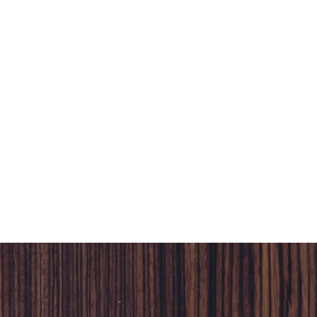
至 2
Kling Savory Cake」，以以法式甜點工
點、
藝重現台灣傳統鹹蛋糕，結合 COAST
取角
經典泰式風味餡料，打造鹹甜交融、兼
屬於
具美味與質感的節慶伴手禮。每盒售價
瓶威
1,580 元，即日起至 2025 年 1 月 17 日
典「
於 TASTE by MMHG 官網開放預購並限
元。即
量販售，為即將到來的年末聚會展現不
站同步
凡的精緻食尚品味。
則於