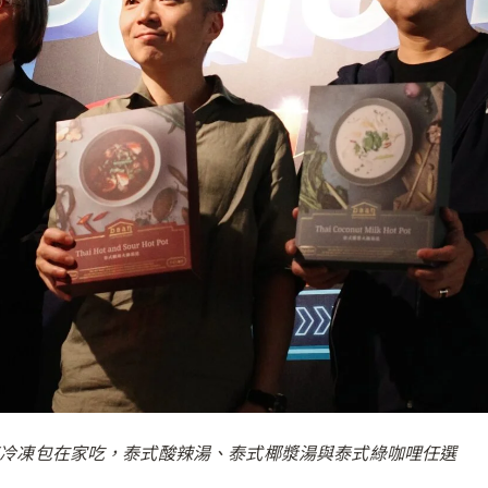
 泰式湯底冷凍包在家吃，泰式酸辣湯、泰式椰漿湯與泰式綠咖哩任選