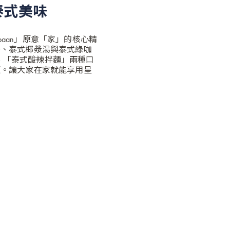
家泰式美味
aan」原意「家」的核心精
辣湯、泰式椰漿湯與泰式綠咖
、「泰式酸辣拌麵」兩種口
便。讓大家在家就能享用星