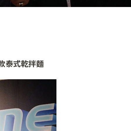
2 款泰式乾拌麵