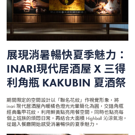
展現消暑暢快夏季魅力：
INARI現代居酒屋 X 三得
利角瓶 KAKUBIN 夏酒祭
期間限定的空間設計以「聯名花紋」作視覺形象，將
inari 現代居酒屋內暖橘色燈光光暈簡化為圓，交錯角瓶
經典龜甲花紋，利用鮮黃點亮用餐空間，同時也點亮每
個上班族的煩悶日常，再結合大面積 Highball 沁涼氣泡，
從踏入餐廳開始感受消暑暢快的夏季魅力。