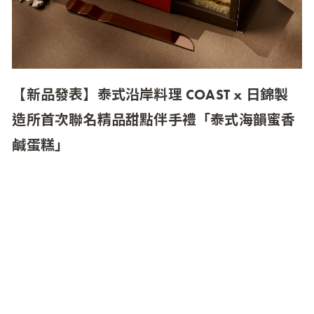
【新品發表】泰式沿岸料理 COAST x 日錦製
造所首次聯名精品甜點伴手禮「泰式海韻蜜香
鹹蛋糕」
MMHG 湘樂餐飲集團旗下台北首家泰式沿岸料理
餐廳「COAST」與台中精品糕點伴手禮品牌《日
錦製造所》，推出節慶新品「泰式海韻蜜香鹹蛋
糕 Khua Kling Savory Cake」，以以法式甜點工藝
重現台灣傳統鹹蛋糕，結合 COAST 經典泰式風味
餡料，打造鹹甜交融、兼具美味與質感的節慶伴
手禮。每盒售價 1,580 元，即日起至 2025 年 1 月
17 日於 TASTE by MMHG 官網開放預購並限量販