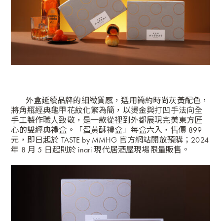
外盒延續品牌的細緻質感，選用簡約時尚灰黃配色，
將角瓶經典龜甲花紋化繁為簡，以燙金與打凹手法向全
手工製作職人致敬，是一款從裡到外都展現完美東方匠
心的雙經典禮盒。「蛋黃酥禮盒」每盒六入，售價 899
元，即日起於
TASTE by MMHG 官方網站
開放預購；2024
年 8 月 5 日起則於 inari 現代居酒屋現場限量販售。