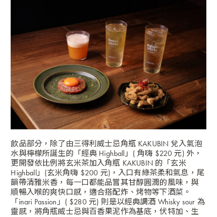
飲品部分，除了由三得利威士忌角瓶 KAKUBIN 兌入氣泡
水與檸檬所誕生的「經典 Highball」( 角嗨 $220 元) 外，
更開發依比例將玄米茶加入角瓶 KAKUBIN 的「玄米
Highball」(玄米角嗨 $200 元)，入口有綠茶柔和氣息，尾
韻帶清雅米香，每一口都能品嘗其甘醇圓潤的風味，與
順暢入喉的爽快口感，適合搭配炸、烤物等下酒菜。
「inari Passion」( $280 元) 則是以經典調酒 Whisky sour 為
靈感，將角瓶威士忌與百香果泥作為基底，伏特加、生