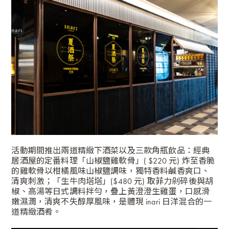
活動期間推出兩道精緻下酒菜以及三款角瓶飲品：經典
居酒屋的定番料理「山椒鹽雞軟骨」( $220 元)
炸至香脆
的雞軟骨以柑橘風味山椒鹽調味，獨特香料鹹香爽口、
清爽刺激；
「生牛肉塔塔」($480 元)
取菲力剁碎後與胡
椒、高湯等日式調料拌勻，疊上黃澄澄生雞蛋，口感滑
嫩濕潤，清爽不失醇厚風味，是體現 inari 日洋混合的一
道精緻酒肴。