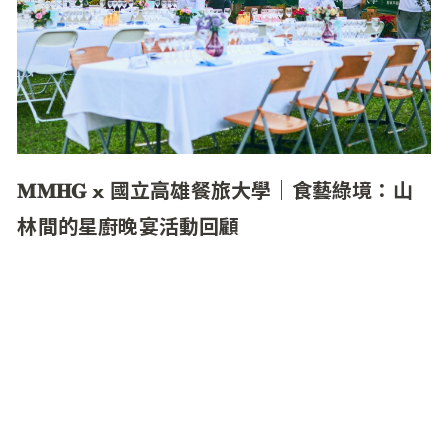
𝐌𝐌𝐇𝐆 x 國立高雄餐旅大學｜食藝綠境：山
林間的星廚晚宴活動回顧
MMHG 旗下餐廳 MUME 團隊攜手國立高雄餐旅大
學西餐廚藝系 40 位學生，在屏東高樹鄉舉辦「食
藝綠境」餐酒會，使用當地小農食材如芋頭、無
毒蝦、愛玉及可可豆，精心設計菜單，展現屏東
在地故事與「從產地到餐桌」的理念。活動邀請
3 位畢業校友擔任導師，帶領學生在實戰中累積
經驗，培養團隊合作與創新能力。學生表示，首