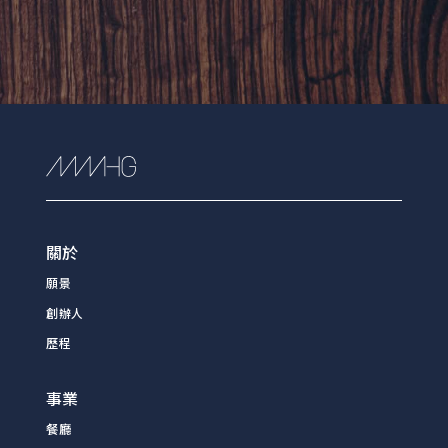
關於
願景
創辦人
歷程
事業
餐廳