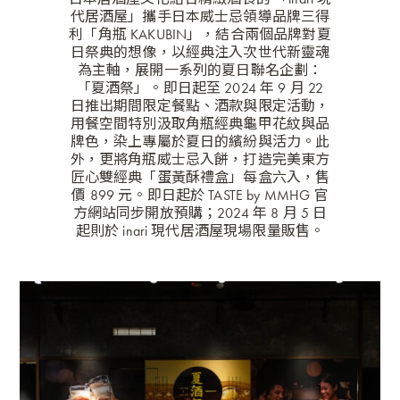
代居酒屋
」攜手日本威士忌領導品牌三得
利「角瓶 KAKUBIN」，結合兩個品牌對夏
日祭典的想像，以經典注入次世代新靈魂
為主軸，展開一系列的夏日聯名企劃：
「夏酒祭」。即日起至 2024 年 9 月 22
日推出期間限定餐點、酒款與限定活動，
用餐空間特別汲取角瓶經典龜甲花紋與品
牌色，染上專屬於夏日的繽紛與活力。此
外，更將角瓶威士忌入餅，打造完美東方
匠心雙經典「蛋黃酥禮盒」每盒六入，售
價 899 元。即日起於
TASTE by MMHG 官
方網站
同步開放預購；2024 年 8 月 5 日
起則於 inari 現代居酒屋現場限量販售。