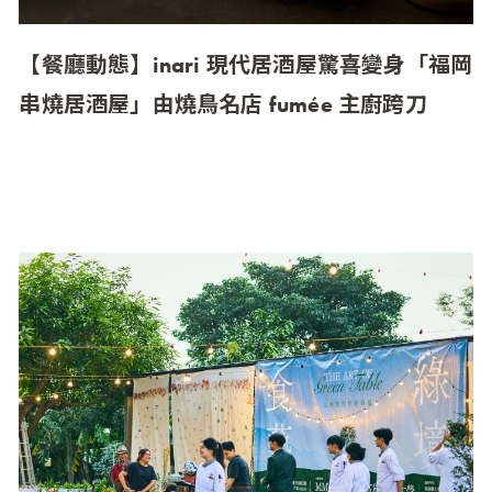
【餐廳動態】inari 現代居酒屋驚喜變身「福岡
串燒居酒屋」由燒鳥名店 fumée 主廚跨刀
inari 現代居酒屋 x fumée 主廚笠春介 福岡魂 × 職人
燒鳥 × 夢幻燒酎，11 月起重現道地九州風情 即便
在台北也能感受日本九州居酒屋的輕鬆氛圍！ …