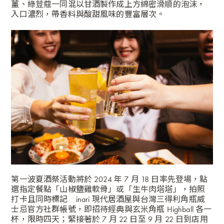
薑、綠荳蔻一同混以甘酒製作成上方綿密滑順的泡沫，
入口濃烈，帶香料與酸甜風味的豐富層次。
第一波夏酒祭活動將於 2024 年 7 月 18 日率先登場，點
選指定餐點「山椒鹽雞軟骨」或「生牛肉塔塔」，拍照
打卡且同時標記 inari 現代居酒屋與台灣三得利角瓶威
士忌官方社群帳號，即招待經典與玄米角瓶 Highball 各一
杯，限時四天；緊接著於 7 月 22 日至 9 月 22 日到店用