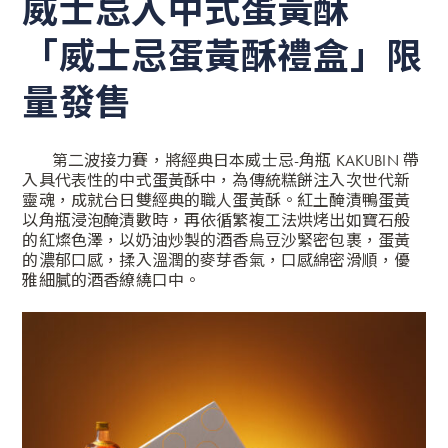
威士忌入
中式蛋黃酥
「威士忌蛋黃酥禮盒」限
量發售
第二波接力賽，將經典日本威士忌-角瓶 KAKUBIN 帶
入具代表性的中式蛋黃酥中，為傳統糕餅注入次世代新
靈魂，成就台日雙經典的職人蛋黃酥。紅土醃漬鴨蛋黃
以角瓶浸泡醃漬數時，再依循繁複工法烘烤出如寶石般
的紅燦色澤，以奶油炒製的酒香烏豆沙緊密包裹，蛋黃
的濃郁口感，揉入溫潤的麥芽香氣，口感綿密滑順，優
雅細膩的酒香繚繞口中。