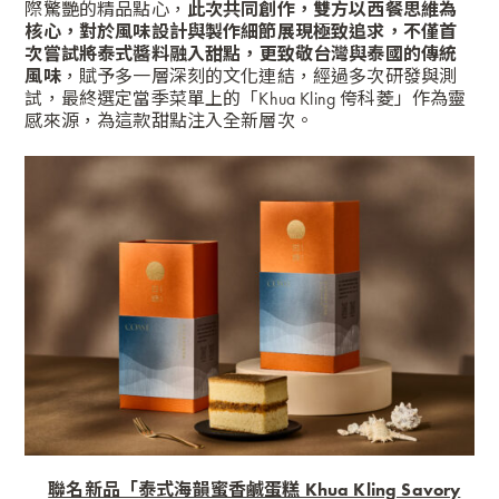
際驚艷的精品點心，
此次共同創作，雙方以西餐思維為
核心，對於風味設計與製作細節展現極致追求，不僅首
次嘗試將泰式醬料融入甜點，
更致敬台灣與泰國的傳統
風味
，賦予多一層深刻的文化連結，經過多次研發與測
試，最終選定當季菜單上的「Khua Kling 侉科菱」作為靈
感來源，為這款甜點注入全新層次。
聯名新品「
泰式海韻蜜香鹹蛋糕 Khua Kling Savory