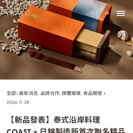
中
全部
最新消息
,
品牌合作
,
媒體報導
,
食品開發
2024-11-28
【新品發表】泰式沿岸料理
COAST x 日錦製造所首次聯名精品