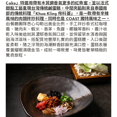
Cake
」特
選用帶有木質調香氣更多的紅柴蜜，並以法式
甜點工藝重現台灣傳統鹹蛋糕，中間夾餡則來自泰國南
部的傳統料理「Khua Kling 侉科菱」，是一款帶有辛辣
風味的肉類拌炒料理，同時也是 COAST 獨特風味之一。
由餐廳團隊悉心勾勒出黃金比例，手工拌炒泰式紅咖哩
醬、豬肉末、蝦米、香茅、魚露、椰糖等香料，醬汁收
乾入味後造就其濃郁香氣與口感，並保留草本清香與圓
融海洋滋味，搭配質地豐厚扎實的的蛋糕體，入口後甜
蜜柔軟，隨之浮現的海潮鮮香餘韻充滿口腔，蛋糕表層
覆蓋耀眼滿版金箔，成就一場視覺、味覺皆奢華精緻的
驚奇旅程。