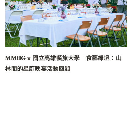
𝐌𝐌𝐇𝐆 x 國立高雄餐旅大學｜食藝綠境：山
林間的星廚晚宴活動回顧
MMHG 旗下餐廳 MUME 團隊攜手國立高雄餐旅大
學西餐廚藝系 40 位學生，在屏東高樹鄉舉辦「食
藝綠境」餐酒會，使用當地小農食材如芋頭、無
毒蝦、愛玉及可可豆，精心設計菜單，展現屏東
在地故事與「從產地到餐桌」的理念。活動邀請
3 位畢業校友擔任導師，帶領學生在實戰中累積
經驗，培養團隊合作與創新能力。學生表示，首