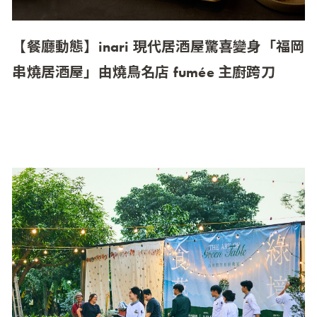
【餐廳動態】inari 現代居酒屋驚喜變身「福岡
串燒居酒屋」由燒鳥名店 fumée 主廚跨刀
inari 現代居酒屋 x fumée 主廚笠春介 福岡魂 × 職人
燒鳥 × 夢幻燒酎，11 月起重現道地九州風情 即便
在台北也能感受日本九州居酒屋的輕鬆氛圍！ …