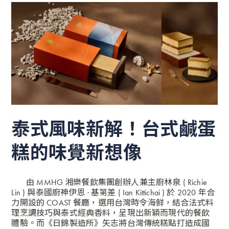
泰式風味新解！台式鹹蛋
糕的味覺新想像
由 MMHG 湘樂餐飲集團創辦人兼主廚林泉 ( Richie
Lin ) 與泰國廚神伊恩 · 基第差 ( Ian Kittichai ) 於 2020 年合
力開設的 COAST 餐廳，選用台灣時令海鲜，結合法式料
理烹調技巧與泰式經典香料，呈現出新穎而現代的餐飲
體驗。而《日錦製造所》矢志將台灣傳統糕點打造成國