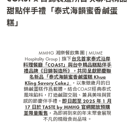
甜點伴手禮「泰式海韻蜜香鹹蛋
糕」
MMHG 湘樂餐飲集團 ( MUME
Hospitality Group ) 旗下
台北首家泰式沿岸
料理餐廳「
COAST
」與台中精品糕點伴手
禮品牌《日錦製造所》，共同呈獻節慶聯
名新品「
泰式海韻蜜香鹹蛋糕 Khua
Kling Savory Cake
」
，以象徵歲月的日
錦鹹蛋糕作爲載體，結合COAST經典泰式
風味餡料，打造鹹甜交融、兼具美味與質
感的節慶伴手禮。
即日起至 2025 年 1 月
17 日於
TASTE by
MMHG
官網
開放預購
並
限量販售
，為即將到來的年末聚會展現
不凡的精緻食尚品味。