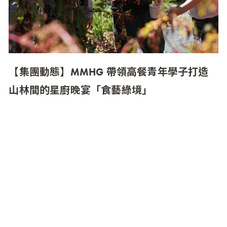
【集團動態】MMHG 帶領高餐青年學子打造
山林間的星廚晚宴「食藝綠境」
MMHG 湘樂餐飲集團旗下餐廳 MUME 攜手國立高
雄餐旅大學與西餐廚藝系 40 位學生，使用屏東高
樹鄉小農食材共同呈現「食藝綠境」餐酒會。從
前往食材發源地，了解農作生長、產品製作過程
與背後故事到當季食材菜單研發，由專業廚師團
隊帶領打造 「從產地到餐桌」的台灣在地美味，
希望藉此提升大眾對高屏在地小農的關注度，將
更多台灣美味推向國際。