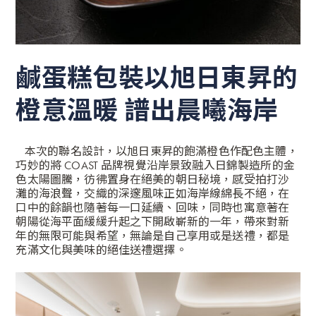
鹹蛋糕包裝以旭日東昇的
橙意溫暖 譜出晨曦海岸
本次的聯名設計，以旭日東昇的飽滿橙色作配色主體，
巧妙的將 COAST 品牌視覺沿岸景致融入日錦製造所的金
色太陽圖騰，彷彿置身在絕美的朝日秘境，感受拍打沙
灘的海浪聲，交織的深邃風味正如海岸線綿長不絕，在
口中的餘韻也隨著每一口延續、回味，同時也寓意著在
朝陽從海平面緩緩升起之下開啟嶄新的一年，帶來對新
年的無限可能與希望，無論是自己享用或是送禮，都是
充滿文化與美味的絕佳送禮選擇。