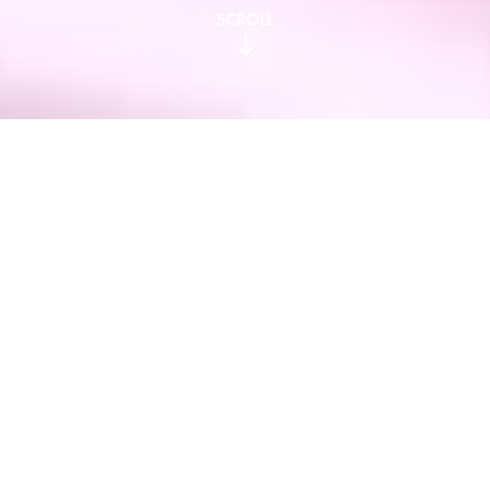
SOCIAL RESPONSIBILITY & CHARITABLE PROJECTS
公益食事 為愛上菜
MMHG 結合企業核心價值，運用餐廳資源與力量，深化
對社會與環境的具體貢獻，不論是投入慈善募款公益活
動，或是走入偏鄉做教育推廣皆不遺餘力，期許能為社
會盡一份心，散播正向影響力。