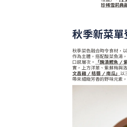
珍稀雪莉典藏月
秋季新菜單
秋季菜色融合時令食材，
作為主體，搭配酸菜魚湯
口感層次。
「醃漬鰹魚 / 
實，上方洋蔥、紫蘇梅與
文昌雞 / 桔醬 / 南瓜」
以
帶來細緻芳香的野味元素