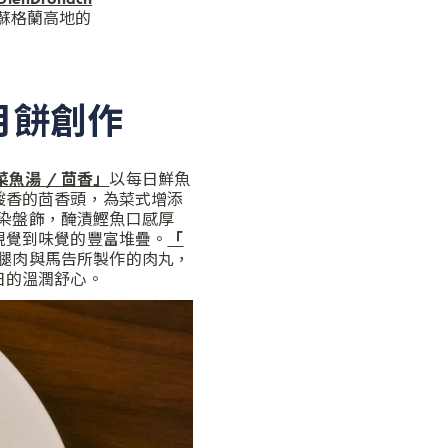
蘇格蘭高地的
月餅創作
菜魚湯 / 茴香」
以每日鮮魚
酸香的茴香頭，為菜式增添
染盤飾，
醃漬鰹魚口感厚
視覺到味覺的豐富堆疊。
「
腿肉與馬告所製作的肉丸，
日的溫潤舒心。