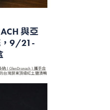
ACH
與亞
9/21-
盒
enDronach ) 攜手合
的台灣屏東頂級紅土鹽漬鴨