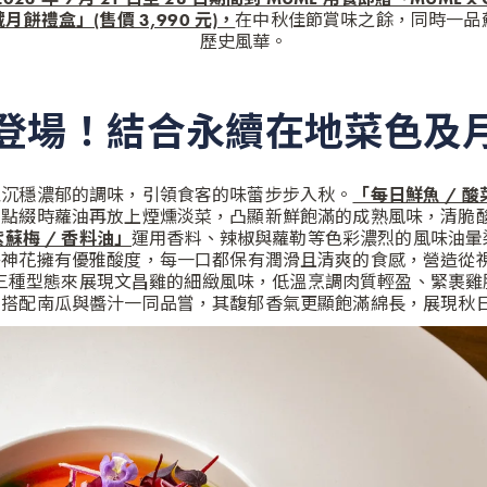
餅禮盒」(售價 3,990 元)，
在中秋佳節賞味之餘，同時一品
歷史風華。
登場！結合永續
在地菜色及
以沉穩濃郁的調味，
引領食客的味蕾步步入秋。
「每日鮮魚 / 酸
，
點綴時蘿油再放上煙燻淡菜，凸顯新鮮飽滿的成熟風味，
清脆
紫蘇梅 / 香料油」
運用香料、辣椒與蘿勒等色彩濃烈的風味油暈
洛神花擁有優雅酸度，
每一口都保有潤滑且清爽的食感，營造從
三種型態來展現文昌雞的細緻風味，低溫烹調肉質輕盈、
緊裹雞
，
搭配南瓜與醬汁一同品嘗，其馥郁香氣更顯飽滿綿長，
展現秋