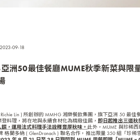
2023-09-18
3亞洲50最佳餐廳MUME秋季新菜與
場
Richie Lin ) 所創辦的 MMHG 湘樂餐飲集團，旗下亞洲 50 最
摩登料理，將在地與永續食材化為精緻佳餚，
即日起推出三道秋
入饌，運用法式料理手法
詮釋豐厚秋味。
此
外，MUME 與珍稀
格蘭多納 ( GlenDronach ) 聯名合作，推出限量 350 組「
2023 年 9 月 21 日至 28 日期間到 MUME 用餐即贈「MUME x Gl