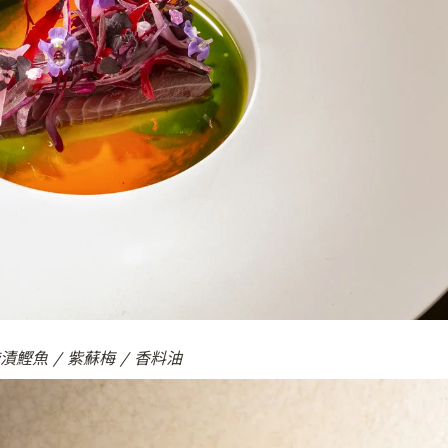
醃漬鰹魚 / 紫蘇梅 / 香料油