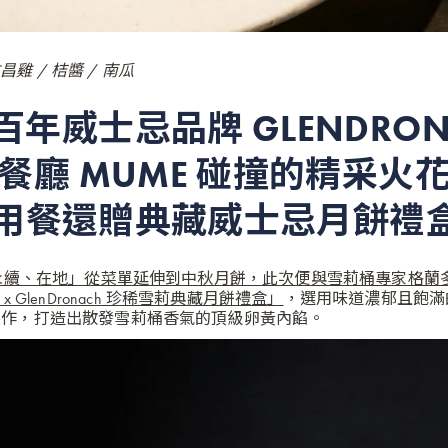
昌雞 / 桔醬 / 南瓜
年威士忌品牌 GLENDRON
餐廳 MUME 碰撞的精采火花，
中秋用餐還贈典藏威士忌月餅禮
續、在地」從菜單延伸到中秋月餅，此次便與雪莉桶專家格蘭多納 ( Gl
 x GlenDronach 珍稀雪莉典藏月餅禮盒
」
，選用味道濃郁且飽滿
製作，打造出散發雪莉桶香氣的頂級卵黃內餡。