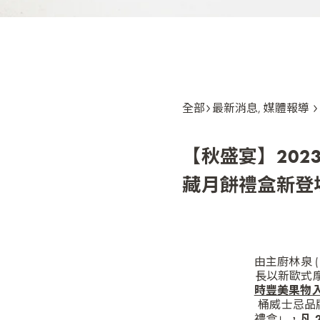
全部
最新消息
,
媒體報導
【秋盛宴】202
藏月餅禮盒新登
由主廚林泉 ( 
長以新歐式
時豐美果物
桶威士忌品牌 
禮盒」，
凡 