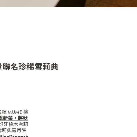
限量聯名珍稀雪莉典
佳餐廳
MUME
擅
季新菜，將秋
西班牙橡木雪莉
珍稀雪莉典藏月餅
enDronach