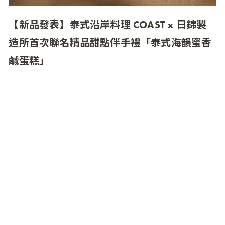
【新品發表】泰式沿岸料理 COAST x 日錦製
造所首次聯名精品甜點伴手禮「泰式海韻蜜香
鹹蛋糕」
MMHG 湘樂餐飲集團旗下台北首家泰式沿岸料理
餐廳「COAST」與台中精品糕點伴手禮品牌《日
錦製造所》，推出節慶新品「泰式海韻蜜香鹹蛋
糕 Khua Kling Savory Cake」，以以法式甜點工藝
重現台灣傳統鹹蛋糕，結合 COAST 經典泰式風味
餡料，打造鹹甜交融、兼具美味與質感的節慶伴
手禮。每盒售價 1,580 元，即日起至 2025 年 1 月
17 日於 TASTE by MMHG 官網開放預購並限量販
售，為即將到來的年末聚會展現不凡的精緻食尚
品味。