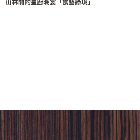
山林間的星廚晚宴「食藝綠境」
MMHG 湘樂餐飲集團旗下餐廳 MUME 攜手國立高
雄餐旅大學與西餐廚藝系 40 位學生，使用屏東高
樹鄉小農食材共同呈現「食藝綠境」餐酒會。從
前往食材發源地，了解農作生長、產品製作過程
與背後故事到當季食材菜單研發，由專業廚師團
隊帶領打造 「從產地到餐桌」的台灣在地美味，
希望藉此提升大眾對高屏在地小農的關注度，將
更多台灣美味推向國際。