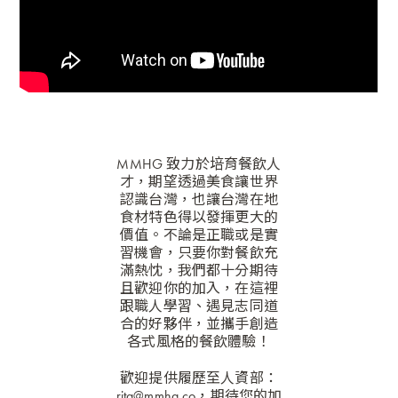
MMHG 致力於培育餐飲人
才，期望透過美食讓世界
認識台灣，也讓台灣在地
食材特色得以發揮更大的
價值。不論是正職或是實
習機會，只要你對餐飲充
滿熱忱，我們都十分期待
且歡迎你的加入，在這裡
跟職人學習、遇見志同道
合的好夥伴，並攜手創造
各式風格的餐飲體驗！
歡迎提供履歷至人資部：
rita@mmhg.co
，期待您的加