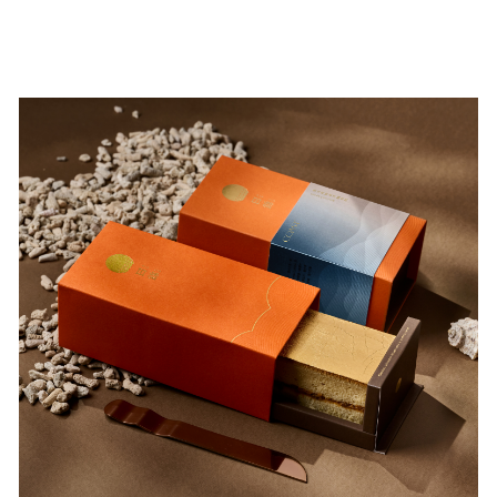
燒鳥 × 夢幻燒酎，11 月起重現道地九州風情 即便
在台北也能感受日本九州居酒屋的輕鬆氛圍！ …