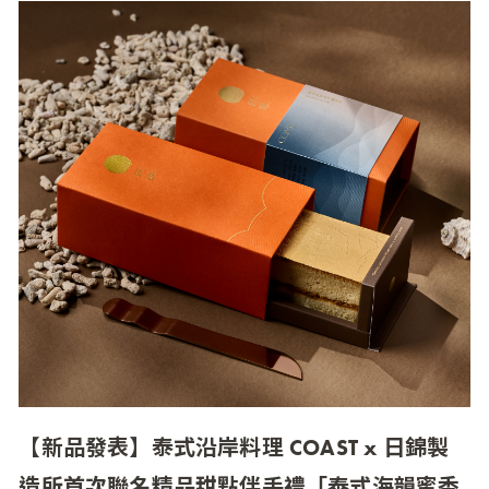
【新品發表】泰式沿岸料理 COAST x 日錦製
造所首次聯名精品甜點伴手禮「泰式海韻蜜香