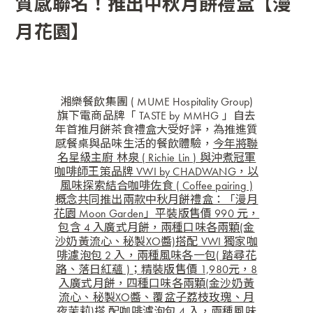
質感聯名！推出中秋月餅禮盒【漫
月花園】
湘樂餐飲集團 ( MUME Hospitality Group)
旗下電商品牌「
TASTE by MMHG
」自去
年首推月餅茶食禮盒大受好評，為推進質
感餐桌與品味生活的餐飲體驗，
今年將聯
名星級主廚 林泉 ( Richie Lin ) 與沖煮冠軍
咖啡師王策品牌
VWI by CHADWANG
，以
風味探索結合咖啡佐食 ( Coffee pairing )
概念共同推出兩款中秋月餅禮盒：「漫月
花園 Moon Garden」平裝版售價 990 元，
包含 4 入廣式月餅，兩種口味各兩顆(金
沙奶黃流心、秘製XO醬)搭配 VWI 獨家咖
啡濾泡包 2 入，兩種風味各一包( 踏尋花
路、落日紅蘊 )；精裝版售價 1,980元，8
入廣式月餅，四種口味各兩顆(金沙奶黃
流心、秘製XO醬、覆盆子荔枝玫瑰、月
夜茉莉)搭 配咖啡濾泡包 4 入，兩種風味