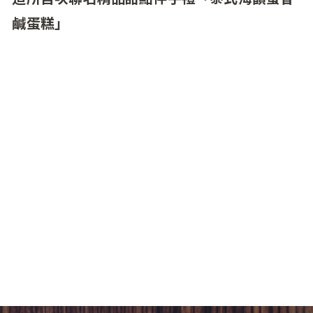
鹹蛋糕」
MMHG 湘樂餐飲集團旗下台北首家泰式沿岸料理
餐廳「COAST」與台中精品糕點伴手禮品牌《日
錦製造所》，推出節慶新品「泰式海韻蜜香鹹蛋
糕 Khua Kling Savory Cake」，以以法式甜點工藝
重現台灣傳統鹹蛋糕，結合 COAST 經典泰式風味
餡料，打造鹹甜交融、兼具美味與質感的節慶伴
手禮。每盒售價 1,580 元，即日起至 2025 年 1 月
17 日於 TASTE by MMHG 官網開放預購並限量販
售，為即將到來的年末聚會展現不凡的精緻食尚
品味。