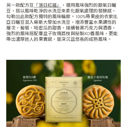
另一款配方豆
「落日紅蘊」
，選用風味強烈的厭氧日曬
豆，搭以風味乾淨的水洗豆來柔化厭氧處理的發酵感，
勾勒出此款配方獨特的風味輪廓。100%帶果皮的衣索比
亞日曬豆混入哥斯大黎加水洗豆，增添豐富水果調性的
層次，葡萄、哈密瓜的甜香，接續著黑巧克力與酒香，
強烈的風味搭配覆盆子玫瑰荔枝與秘製XO醬風味，更能
帶出濃厚迷人的果實感，是深沉且悠長的成熟風味。