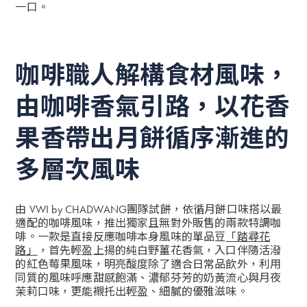
一口。
咖啡職人解構食材風味，
由咖啡香氣引路，以花香
果香帶出月餅循序漸進的
多層次風味
由 VWI by CHADWANG團隊試餅，依循月餅口味搭以最
適配的咖啡風味，推出獨家且無對外販售的兩款特調咖
啡。一款是直接反應咖啡本身風味的單品豆
「踏尋花
路」
，首先輕盈上揚的純白野薑花香氣，入口伴隨活潑
的紅色莓果風味，明亮酸度除了適合日常品飲外，利用
同質的風味呼應甜感飽滿、濃郁芬芳的奶黃流心與月夜
茉莉口味，更能襯托出輕盈、細膩的優雅滋味。