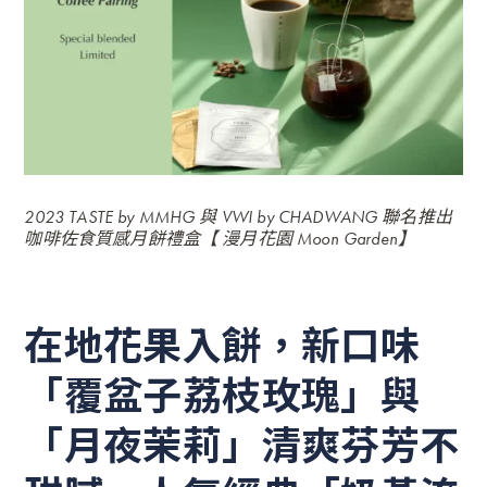
2023 TASTE by MMHG 與 VWI by CHADWANG 聯名推出
咖啡佐食質感月餅禮盒【 漫月花園 Moon Garden】
在地花果入餅，新口味
「覆盆子荔枝玫瑰」與
「月夜茉莉」清爽芬芳不