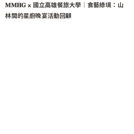
𝐌𝐌𝐇𝐆 x 國立高雄餐旅大學｜食藝綠境：山
林間的星廚晚宴活動回顧
MMHG 旗下餐廳 MUME 團隊攜手國立高雄餐旅大
學西餐廚藝系 40 位學生，在屏東高樹鄉舉辦「食
藝綠境」餐酒會，使用當地小農食材如芋頭、無
毒蝦、愛玉及可可豆，精心設計菜單，展現屏東
在地故事與「從產地到餐桌」的理念。活動邀請
3 位畢業校友擔任導師，帶領學生在實戰中累積
經驗，培養團隊合作與創新能力。學生表示，首
次參與高規格餐會挑戰，從外場服務到飲品搭
配，皆獲得新穎的知識與成就感，對未來餐飲職
涯有了更明確的方向。這場餐會不僅展現專業技
術，也傳遞對在地農業的支持與對永續發展的承
諾。