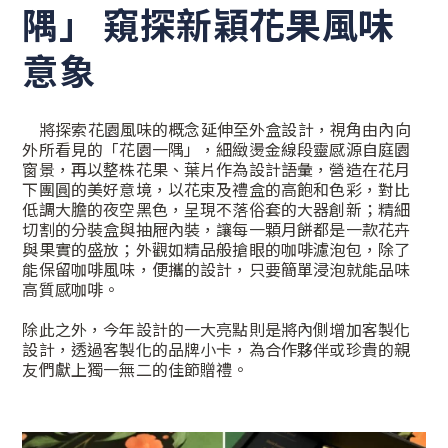
隅」 窺探新穎花果風味
意象
將探索花園風味的概念延伸至外盒設計，視角由內向
外所看見的「花園一隅」，細緻燙金線段靈感源自庭園
窗景，再以整株花果、葉片作為設計語彙，營造在花月
下團圓的美好意境，以花束及禮盒的高飽和色彩，對比
低調大膽的夜空黑色，呈現不落俗套的大器創新；精細
切割的分裝盒與抽屜內裝，讓每一顆月餅都是一款花卉
與果實的盛放；外觀如精品般搶眼的咖啡濾泡包，除了
能保留咖啡風味，便攜的設計，只要簡單浸泡就能品味
高質感咖啡。
除此之外，今年設計的一大亮點則是將內側增加客製化
設計，透過客製化的品牌小卡，為合作夥伴或珍貴的親
友們獻上獨一無二的佳節贈禮。